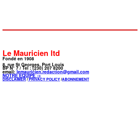
Le Mauricien ltd
Fondé en 1908
8, rue St Georges, Port Louis
BP N° 7 / Tel : (230) 207 8200
email:
lemauricien.redaction@gmail.com
NOTRE ÉQUIPE →
DISCLAIMER
/
PRIVACY POLICY
/
ABONNEMENT