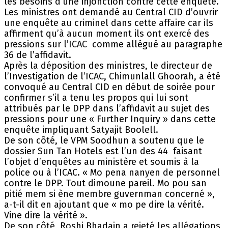
les besoins d’une injonction contre cette enquête.
Les ministres ont demandé au Central CID d’ouvrir
une enquête au criminel dans cette affaire car ils
affirment qu’à aucun moment ils ont exercé des
pressions sur l’ICAC comme allégué au paragraphe
36 de l’affidavit.
Après la déposition des ministres, le directeur de
l’Investigation de l’ICAC, Chimunlall Ghoorah, a été
convoqué au Central CID en début de soirée pour
confirmer s’il a tenu les propos qui lui sont
attribués par le DPP dans l’affidavit au sujet des
pressions pour une « Further Inquiry » dans cette
enquête impliquant Satyajit Boolell.
De son côté, le VPM Soodhun a soutenu que le
dossier Sun Tan Hotels est l’un des 44 faisant
l’objet d’enquêtes au ministère et soumis à la
police ou à l’ICAC. « Mo pena nanyen de personnel
contre le DPP. Tout dimoune pareil. Mo pou san
pitié mem si ène membre guvernman concerné »,
a-t-il dit en ajoutant que « mo pe dire la vérité.
Vine dire la vérité ».
De son côté, Roshi Bhadain a rejeté les allégations