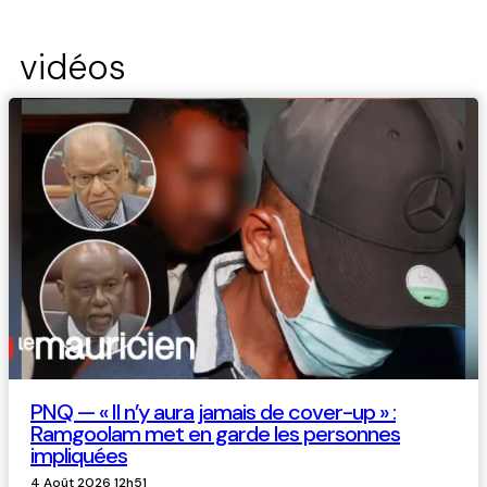
vidéos
PNQ — « Il n’y aura jamais de cover-up » :
Ramgoolam met en garde les personnes
impliquées
4 Août 2026 12h51