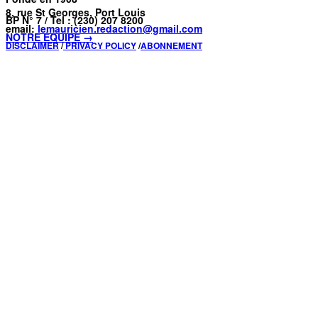
8, rue St Georges, Port Louis
BP N° 7 / Tel : (230) 207 8200
email:
lemauricien.redaction@gmail.com
NOTRE ÉQUIPE →
DISCLAIMER
/
PRIVACY POLICY
/
ABONNEMENT