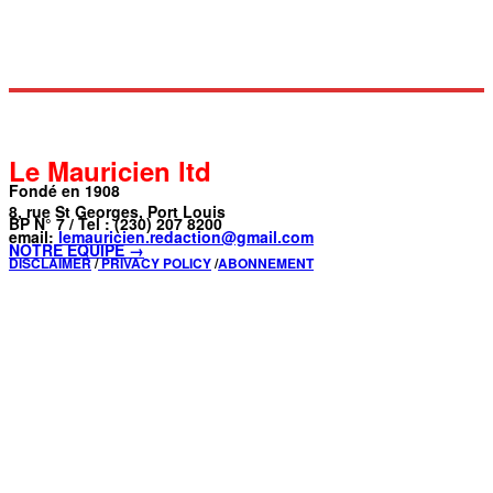
Le Mauricien ltd
Fondé en 1908
8, rue St Georges, Port Louis
BP N° 7 / Tel : (230) 207 8200
email:
lemauricien.redaction@gmail.com
NOTRE ÉQUIPE →
DISCLAIMER
/
PRIVACY POLICY
/
ABONNEMENT