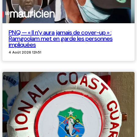
PNQ — « Il n’y aura jamais de cover-up » :
Ramgoolam met en garde les personnes
impliquées
4 Août 2026 12h51