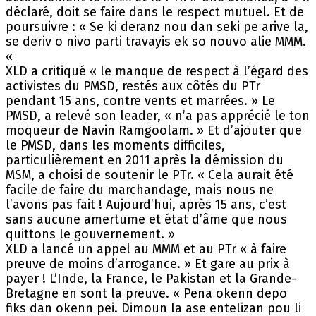
déclaré, doit se faire dans le respect mutuel. Et de
poursuivre : « Se ki deranz nou dan seki pe arive la,
se deriv o nivo parti travayis ek so nouvo alie MMM.
«
XLD a critiqué « le manque de respect à l’égard des
activistes du PMSD, restés aux côtés du PTr
pendant 15 ans, contre vents et marrées. » Le
PMSD, a relevé son leader, « n’a pas apprécié le ton
moqueur de Navin Ramgoolam. » Et d’ajouter que
le PMSD, dans les moments difficiles,
particulièrement en 2011 après la démission du
MSM, a choisi de soutenir le PTr. « Cela aurait été
facile de faire du marchandage, mais nous ne
l’avons pas fait ! Aujourd’hui, après 15 ans, c’est
sans aucune amertume et état d’âme que nous
quittons le gouvernement. »
XLD a lancé un appel au MMM et au PTr « à faire
preuve de moins d’arrogance. » Et gare au prix à
payer ! L’Inde, la France, le Pakistan et la Grande-
Bretagne en sont la preuve. « Pena okenn depo
fiks dan okenn pei. Dimoun la ase entelizan pou li