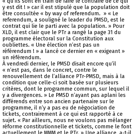
« qu’ils sont en train de faire le contraire de ce qui
y est dit ! » car il est stipulé que la population doit
être consultée « by way of referendum. » « Le
referendum, a souligné le leader du PMSD, est le
contrat qui lie le parti avec la population. » Pour
XLD, il est clair que le PTr a rangé la page 31 du
programme électoral sur la Constitution aux
oubliettes. « Une élection n’est pas un
référendum ! » a lancé ce dernier en « exigeant »
un référendum.
À vendredi dernier, le PMSD disait encore qu’il
« n’est pas, dans le concret, contre le
renouvellement de l’alliance PTr-PMSD, mais à la
condition que celle-ci soit basée sur plusieurs
critères, dont le programme commun, sur lequel il
y a divergences. » Le PMSD n’ayant pas aplani les
différends entre son ancien partenaire sur le
programme, il n’y a pas eu de négociation de
tickets, contrairement à ce qui est rapporté à ce
sujet. « Par ailleurs, nous ne voulons pas mélanger
réforme constitutionnelle et tickets, comme le font
actuellement le MMM et le PTr. » Une alliance, a-t-il