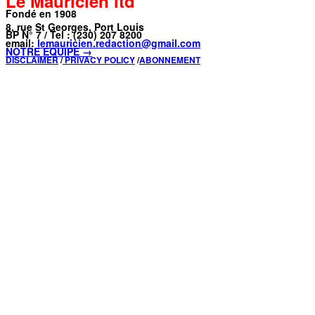
Le Mauricien ltd
Fondé en 1908
8, rue St Georges, Port Louis
BP N° 7 / Tel : (230) 207 8200
email:
lemauricien.redaction@gmail.com
NOTRE ÉQUIPE →
DISCLAIMER
/
PRIVACY POLICY
/
ABONNEMENT