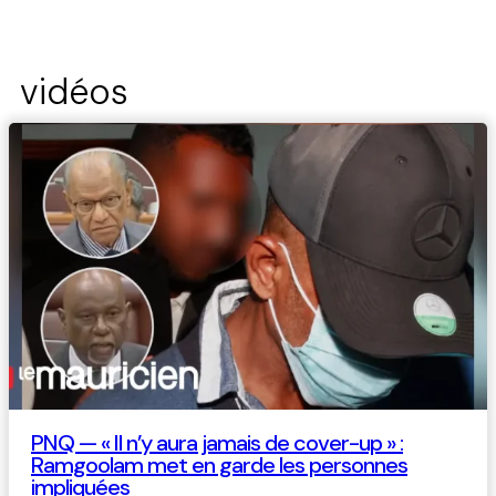
vidéos
PNQ — « Il n’y aura jamais de cover-up » :
Ramgoolam met en garde les personnes
impliquées