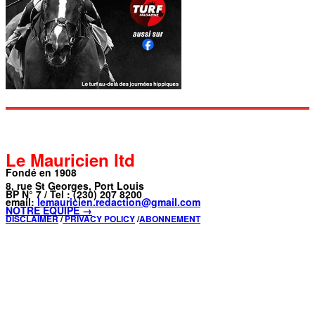
Le Mauricien ltd
Fondé en 1908
8, rue St Georges, Port Louis
BP N° 7 / Tel : (230) 207 8200
email:
lemauricien.redaction@gmail.com
NOTRE ÉQUIPE →
DISCLAIMER
/
PRIVACY POLICY
/
ABONNEMENT