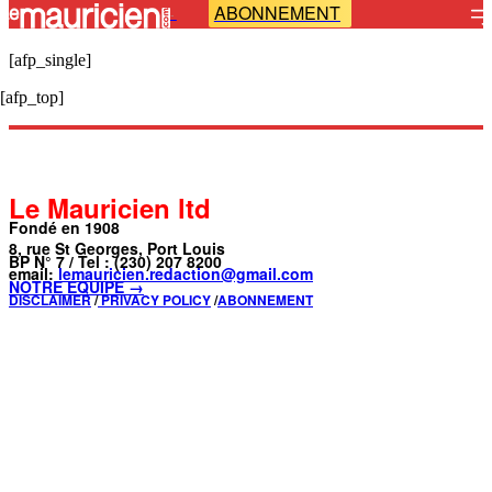
ABONNEMENT
-
[afp_single]
[afp_top]
Le Mauricien ltd
Fondé en 1908
8, rue St Georges, Port Louis
BP N° 7 / Tel : (230) 207 8200
email:
lemauricien.redaction@gmail.com
NOTRE ÉQUIPE →
DISCLAIMER
/
PRIVACY POLICY
/
ABONNEMENT