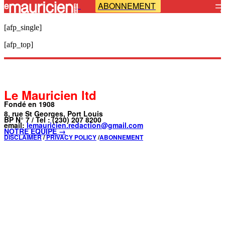
ABONNEMENT
-
[afp_single]
[afp_top]
Le Mauricien ltd
Fondé en 1908
8, rue St Georges, Port Louis
BP N° 7 / Tel : (230) 207 8200
email:
lemauricien.redaction@gmail.com
NOTRE ÉQUIPE →
DISCLAIMER
/
PRIVACY POLICY
/
ABONNEMENT