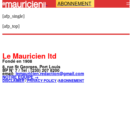
ABONNEMENT
-
[afp_single]
[afp_top]
Le Mauricien ltd
Fondé en 1908
8, rue St Georges, Port Louis
BP N° 7 / Tel : (230) 207 8200
email:
lemauricien.redaction@gmail.com
NOTRE ÉQUIPE →
DISCLAIMER
/
PRIVACY POLICY
/
ABONNEMENT