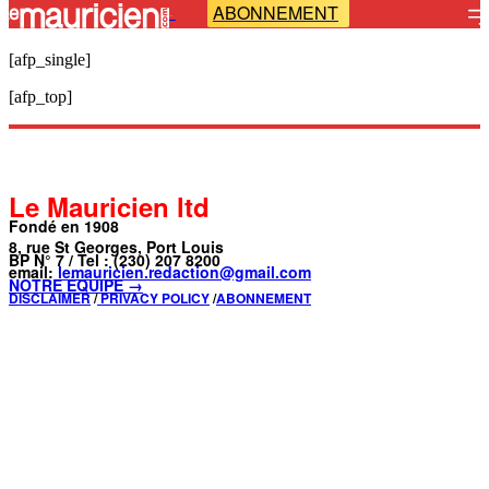
ABONNEMENT
-
[afp_single]
[afp_top]
Le Mauricien ltd
Fondé en 1908
8, rue St Georges, Port Louis
BP N° 7 / Tel : (230) 207 8200
email:
lemauricien.redaction@gmail.com
NOTRE ÉQUIPE →
DISCLAIMER
/
PRIVACY POLICY
/
ABONNEMENT