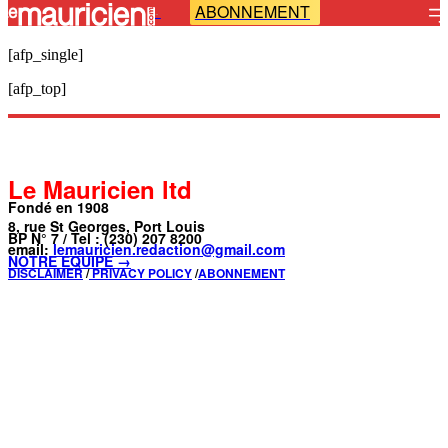
ABONNEMENT
-
[afp_single]
[afp_top]
Le Mauricien ltd
Fondé en 1908
8, rue St Georges, Port Louis
BP N° 7 / Tel : (230) 207 8200
email:
lemauricien.redaction@gmail.com
NOTRE ÉQUIPE →
DISCLAIMER
/
PRIVACY POLICY
/
ABONNEMENT