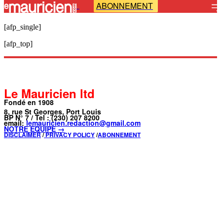
ABONNEMENT
-
[afp_single]
[afp_top]
Le Mauricien ltd
Fondé en 1908
8, rue St Georges, Port Louis
BP N° 7 / Tel : (230) 207 8200
email:
lemauricien.redaction@gmail.com
NOTRE ÉQUIPE →
DISCLAIMER
/
PRIVACY POLICY
/
ABONNEMENT