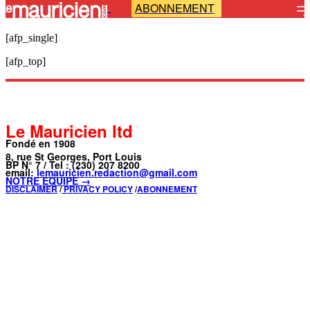
ABONNEMENT
-
[afp_single]
[afp_top]
Le Mauricien ltd
Fondé en 1908
8, rue St Georges, Port Louis
BP N° 7 / Tel : (230) 207 8200
email:
lemauricien.redaction@gmail.com
NOTRE ÉQUIPE →
DISCLAIMER
/
PRIVACY POLICY
/
ABONNEMENT