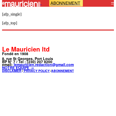
ABONNEMENT
-
[afp_single]
[afp_top]
Le Mauricien ltd
Fondé en 1908
8, rue St Georges, Port Louis
BP N° 7 / Tel : (230) 207 8200
email:
lemauricien.redaction@gmail.com
NOTRE ÉQUIPE →
DISCLAIMER
/
PRIVACY POLICY
/
ABONNEMENT