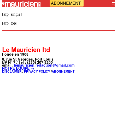
ABONNEMENT
-
[afp_single]
[afp_top]
Le Mauricien ltd
Fondé en 1908
8, rue St Georges, Port Louis
BP N° 7 / Tel : (230) 207 8200
email:
lemauricien.redaction@gmail.com
NOTRE ÉQUIPE →
DISCLAIMER
/
PRIVACY POLICY
/
ABONNEMENT