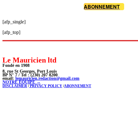
ABONNEMENT
[afp_single]
[afp_top]
Le Mauricien ltd
Fondé en 1908
8, rue St Georges, Port Louis
BP N° 7 / Tel : (230) 207 8200
email:
lemauricien.redaction@gmail.com
NOTRE ÉQUIPE →
DISCLAIMER
/
PRIVACY POLICY
/
ABONNEMENT