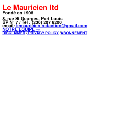
Le Mauricien ltd
Fondé en 1908
8, rue St Georges, Port Louis
BP N° 7 / Tel : (230) 207 8200
email:
lemauricien.redaction@gmail.com
NOTRE ÉQUIPE →
DISCLAIMER
/
PRIVACY POLICY
/
ABONNEMENT