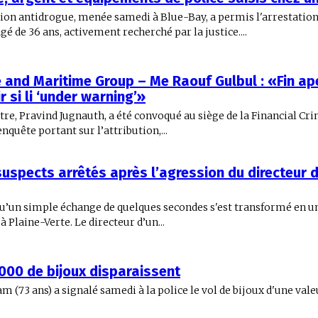
on antidrogue, menée samedi à Blue-Bay, a permis l'arrestation
âgé de 36 ans, activement recherché par la justice....
e and Maritime Group – Me Raouf Gulbul : «Fin ape
r si li ‘under warning’»
tre, Pravind Jugnauth, a été convoqué au siège de la Financial 
enquête portant sur l’attribution,...
suspects arrêtés après l’agression du directeur d’
qu’un simple échange de quelques secondes s'est transformé en u
à Plaine-Verte. Le directeur d’un...
000 de bijoux disparaissent
 (73 ans) a signalé samedi à la police le vol de bijoux d'une vale