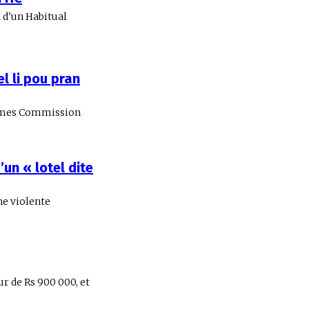
 d'un Habitual
l li pou pran
Crimes Commission
un « lotel dite
ne violente
ur de Rs 900 000, et