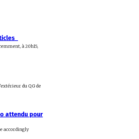
rticles
écemment, à 20h15,
l'extérieur du QG de
oo attendu pour
e accordingly