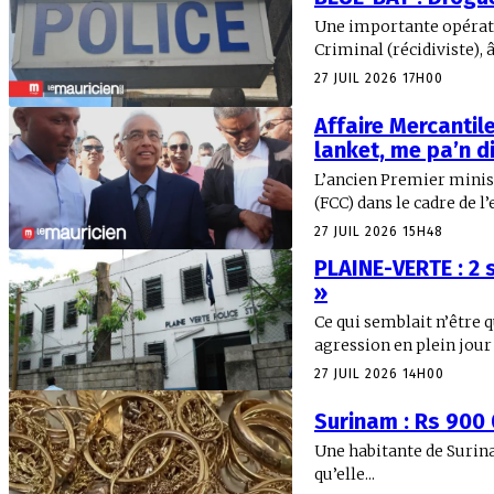
Une importante opérati
Criminal (récidiviste), 
27 JUIL 2026 17H00
Affaire Mercantil
lanket, me pa’n di
L’ancien Premier minis
(FCC) dans le cadre de l’
27 JUIL 2026 15H48
PLAINE-VERTE : 2 
»
Ce qui semblait n’être 
agression en plein jour 
27 JUIL 2026 14H00
Surinam : Rs 900 
Une habitante de Surinam
qu’elle...