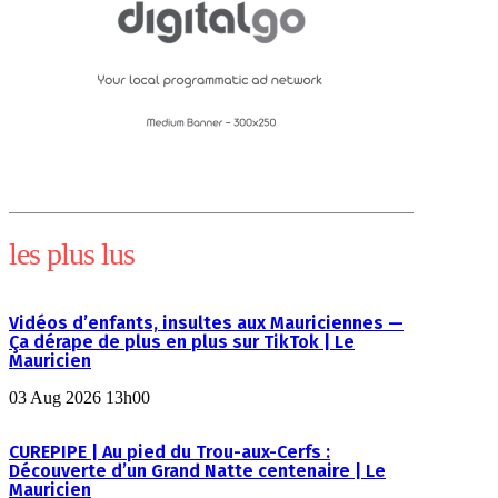
les plus lus
Vidéos d’enfants, insultes aux Mauriciennes —
Ça dérape de plus en plus sur TikTok | Le
Mauricien
03 Aug 2026 13h00
CUREPIPE | Au pied du Trou-aux-Cerfs :
Découverte d’un Grand Natte centenaire | Le
Mauricien