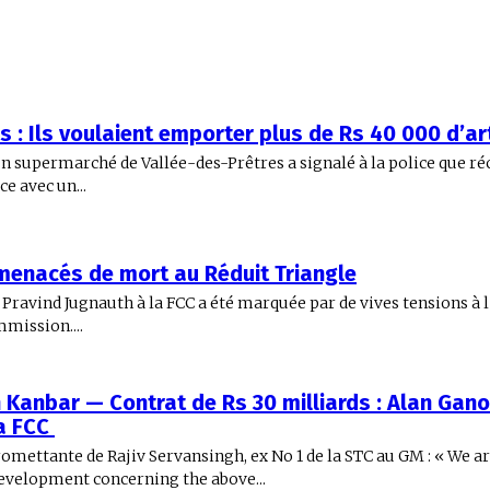
s : Ils voulaient emporter plus de Rs 40 000 d’a
n supermarché de Vallée-des-Prêtres a signalé à la police que r
ce avec un...
menacés de mort au Réduit Triangle
Pravind Jugnauth à la FCC a été marquée par de vives tensions à 
mission....
 Kanbar — Contrat de Rs 30 milliards : Alan Gan
la FCC
ettante de Rajiv Servansingh, ex No 1 de la STC au GM : « We ar
development concerning the above...