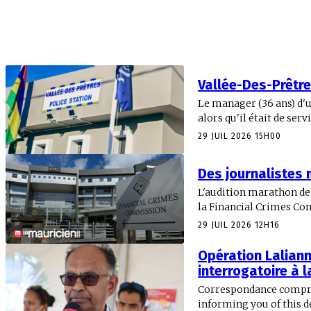
Vallée-Des-Prêtre
Le manager (36 ans) d'u
alors qu'il était de servi
29 JUIL 2026 15H00
Des journalistes 
L'audition marathon de 
la Financial Crimes Com
29 JUIL 2026 12H16
Opération Laliann
interrogatoire à 
Correspondance comprom
informing you of this 