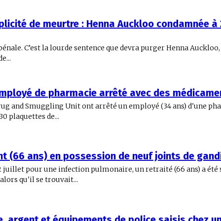
licité de meurtre : Henna Auckloo condamnée à
pénale. C’est la lourde sentence que devra purger Henna Auckloo, â
e...
employé de pharmacie arrêté avec des médicame
 Drug and Smuggling Unit ont arrêté un employé (34 ans) d'une ph
0 plaquettes de...
nt (66 ans) en possession de neuf joints de gand
 juillet pour une infection pulmonaire, un retraité (66 ans) a été
lors qu'il se trouvait...
, argent et équipements de police saisis chez u