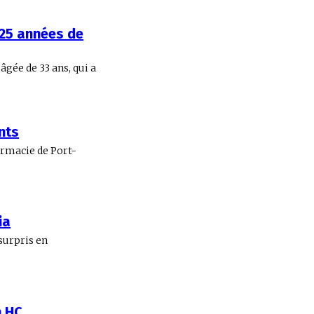
 25 années de
gée de 33 ans, qui a
nts
armacie de Port-
ia
 surpris en
n HC