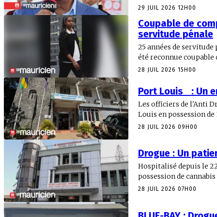
29 JUIL 2026 12H00
Coupable de comp
servitude pénale
25 années de servitude 
été reconnue coupable d
28 JUIL 2026 15H00
Port Louis : Un 
Les officiers de l'Anti
Louis en possession de 3
28 JUIL 2026 09H00
Drogue : Un patie
Hospitalisé depuis le 22
possession de cannabis a
28 JUIL 2026 07H00
BLUE-BAY : Drogue