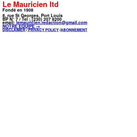
Le Mauricien ltd
Fondé en 1908
8, rue St Georges, Port Louis
BP N° 7 / Tel : (230) 207 8200
email:
lemauricien.redaction@gmail.com
NOTRE ÉQUIPE →
DISCLAIMER
/
PRIVACY POLICY
/
ABONNEMENT