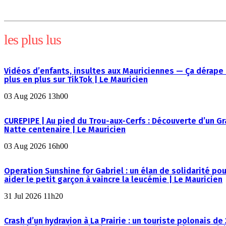
les plus lus
Vidéos d’enfants, insultes aux Mauriciennes — Ça dérape
plus en plus sur TikTok | Le Mauricien
03 Aug 2026 13h00
CUREPIPE | Au pied du Trou-aux-Cerfs : Découverte d’un G
Natte centenaire | Le Mauricien
03 Aug 2026 16h00
Operation Sunshine for Gabriel : un élan de solidarité pou
aider le petit garçon à vaincre la leucémie | Le Mauricien
31 Jul 2026 11h20
Crash d’un hydravion à La Prairie : un touriste polonais de