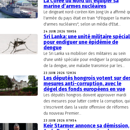
La Corée du Nord dit équiper sa
marine d’armes nucléaires
Le dirigeant nord-coréen Kim Jong Un a affirmé q
l'armée du pays était en train "d'équiper la marin
d'armes nucléaires", selon un média d'Etat...
24 JUIN 2026 10H56
Sri Lanka: une unité militaire spécia
pour endiguer une épidémie de
dengue
Le Sri Lanka va mobiliser des militaires au sein
d'une unité spéciale pour endiguer la propagatio
de la dengue, une maladie transmise par les...
23 JUIN 2026 12H36
Les députés hongrois votent sur de
mesures anti-corruption, avec le
dégel des fonds européens en vue
Les députés hongrois doivent approuver mardi
des mesures pour lutter contre la corruption, qui
s'inscrivent dans la vaste offensive de réformes
du nouveau Premier...
23 JUIN 2026 07H54
Keir Starmer annonce sa démission,