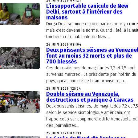
26 JUIN 2026 09H21
L’insupportable canicule de New
Delhi, surtout à l’intérieur des
maisons
Durga Devi se pince encore parfois pour y croire
mais c'est devenu la norme. Quand l'été, à la nui
tombée, cette habitante de New...
26 JUIN 2026 08H04
Deux puissants séismes au Venezue
font au moins 32 morts et plus de
700 blessés
Ces deux séismes de magnitudes 7,2 et 7,5 sont
survenus mercredi. La présidente par intérim du
pays, qui a annoncé ce bilan provisoire, a...
25 JUIN 2026 12H54
Double séisme au Venezuela,
destructions et panique à Caracas
Deux puissants séismes, de magnitudes 7,2 et 7,5
selon le service sismologique américain, ont
frappé coup sur coup mercredi le Venezuela, où
des journalistes...
25 JUIN 2026 07H33