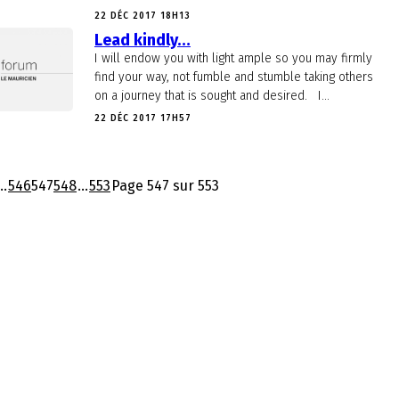
22 DÉC 2017 18H13
Lead kindly…
I will endow you with light ample so you may firmly
find your way, not fumble and stumble taking others
on a journey that is sought and desired. I...
22 DÉC 2017 17H57
..
546
547
548
...
553
Page 547 sur 553