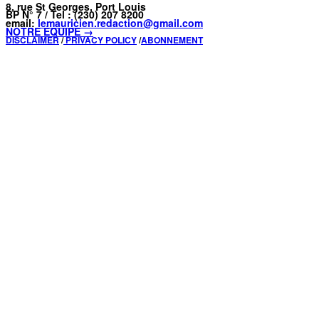
8, rue St Georges, Port Louis
BP N° 7 / Tel : (230) 207 8200
email:
lemauricien.redaction@gmail.com
NOTRE ÉQUIPE →
DISCLAIMER
/
PRIVACY POLICY
/
ABONNEMENT