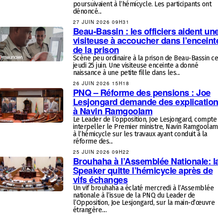
poursuivaient à l’hémicycle. Les participants ont
dénoncé...
27 JUIN 2026 09H31
Beau-Bassin : les officiers aident un
visiteuse à accoucher dans l’enceint
de la prison
Scène peu ordinaire à la prison de Beau-Bassin c
jeudi 25 juin. Une visiteuse enceinte a donné
naissance à une petite fille dans les...
26 JUIN 2026 15H18
PNQ – Réforme des pensions : Joe
Lesjongard demande des explicatio
à Navin Ramgoolam
Le Leader de l’opposition, Joe Lesjongard, compte
interpeller le Premier ministre, Navin Ramgoolam
à l’hémicycle sur les travaux ayant conduit à la
réforme des...
25 JUIN 2026 09H22
Brouhaha à l’Assemblée Nationale: l
Speaker quitte l’hémicycle après de
vifs échanges
Un vif brouhaha a éclaté mercredi à l’Assemblée
nationale à l’issue de la PNQ du Leader de
l’Opposition, Joe Lesjongard, sur la main-d’œuvre
étrangère....