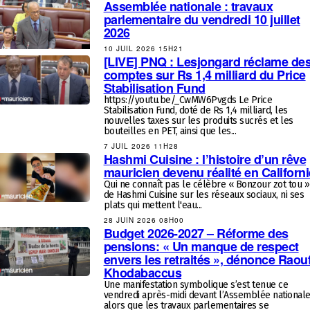
Assemblée nationale : travaux
parlementaire du vendredi 10 juillet
2026
10 JUIL 2026 15H21
[LIVE] PNQ : Lesjongard réclame de
comptes sur Rs 1,4 milliard du Price
Stabilisation Fund
https://youtu.be/_CwMW6Pvgds Le Price
Stabilisation Fund, doté de Rs 1,4 milliard, les
nouvelles taxes sur les produits sucrés et les
bouteilles en PET, ainsi que les...
7 JUIL 2026 11H28
Hashmi Cuisine : l’histoire d’un rêve
mauricien devenu réalité en Californi
Qui ne connaît pas le célèbre « Bonzour zot tou »
de Hashmi Cuisine sur les réseaux sociaux, ni ses
plats qui mettent l'eau...
28 JUIN 2026 08H00
Budget 2026-2027 – Réforme des
pensions: « Un manque de respect
envers les retraités », dénonce Raou
Khodabaccus
Une manifestation symbolique s’est tenue ce
vendredi après-midi devant l’Assemblée nationale
alors que les travaux parlementaires se