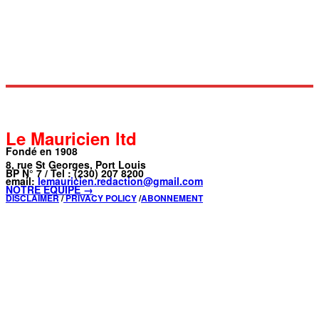
Le Mauricien ltd
Fondé en 1908
8, rue St Georges, Port Louis
BP N° 7 / Tel : (230) 207 8200
email:
lemauricien.redaction@gmail.com
NOTRE ÉQUIPE →
DISCLAIMER
/
PRIVACY POLICY
/
ABONNEMENT