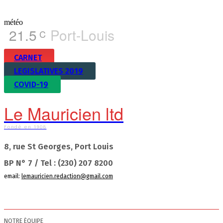
météo
21.5
Port-Louis
C
CARNET
LEGISLATIVES 2019
COVID-19
Le Mauricien ltd
Fondé en 1908
8, rue St Georges, Port Louis
BP N° 7 / Tel : (230) 207 8200
email:
lemauricien.redaction@gmail.com
NOTRE ÉQUIPE