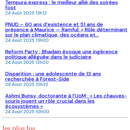
Tempura express : le meilleur allié des soirées
foot
24 Août 2025 13h12
PNUD – 60 ans d’existence et 51 ans de
présence à Maurice — Ramful: « Rôle déterminant
sur le plan climatique, des océans et...
24 Août 2025 13h00
Reform Party : Bhadain évoque une ingérence
politique alléguée dans le judiciaire
24 Août 2025 12h00
Disparition : une adolescente de 13 ans
recherchée à Forest-Side
24 Août 2025 10h32
Ashmi Bunsy, doctorante à l’UoM : « Les chauves-
souris jouent un rôle crucial dans les
écosystèmes »
24 Août 2025 10h00
les plus lus