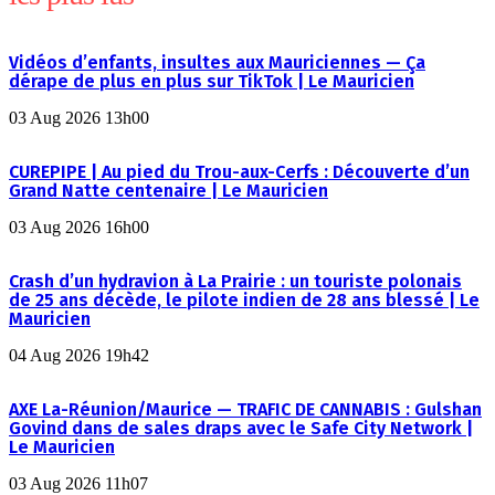
Vidéos d’enfants, insultes aux Mauriciennes — Ça
dérape de plus en plus sur TikTok | Le Mauricien
03 Aug 2026 13h00
CUREPIPE | Au pied du Trou-aux-Cerfs : Découverte d’un
Grand Natte centenaire | Le Mauricien
03 Aug 2026 16h00
Crash d’un hydravion à La Prairie : un touriste polonais
de 25 ans décède, le pilote indien de 28 ans blessé | Le
Mauricien
04 Aug 2026 19h42
AXE La-Réunion/Maurice — TRAFIC DE CANNABIS : Gulshan
Govind dans de sales draps avec le Safe City Network |
Le Mauricien
03 Aug 2026 11h07