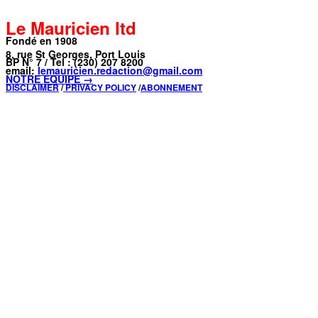
Le Mauricien ltd
Fondé en 1908
8, rue St Georges, Port Louis
BP N° 7 / Tel : (230) 207 8200
email:
lemauricien.redaction@gmail.com
NOTRE ÉQUIPE →
DISCLAIMER
/
PRIVACY POLICY
/
ABONNEMENT