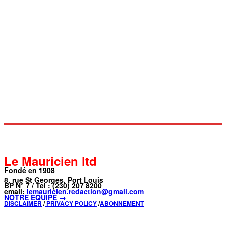
Le Mauricien ltd
Fondé en 1908
8, rue St Georges, Port Louis
BP N° 7 / Tel : (230) 207 8200
email:
lemauricien.redaction@gmail.com
NOTRE ÉQUIPE →
DISCLAIMER
/
PRIVACY POLICY
/
ABONNEMENT