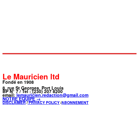
Le Mauricien ltd
Fondé en 1908
8, rue St Georges, Port Louis
BP N° 7 / Tel : (230) 207 8200
email:
lemauricien.redaction@gmail.com
NOTRE ÉQUIPE →
DISCLAIMER
/
PRIVACY POLICY
/
ABONNEMENT