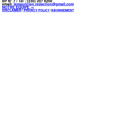
BP N° 7 / Tel : (230) 207 8200
email:
lemauricien.redaction@gmail.com
NOTRE ÉQUIPE →
DISCLAIMER
/
PRIVACY POLICY
/
ABONNEMENT