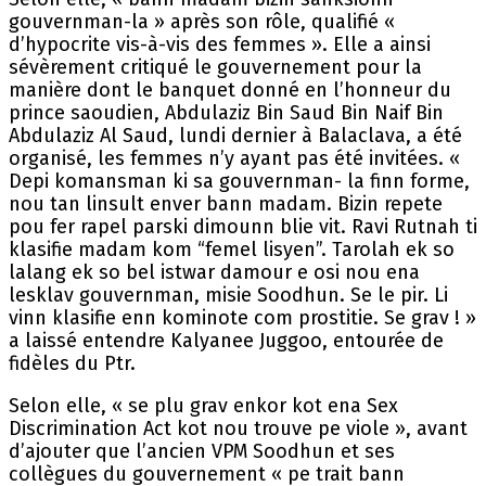
gouvernman-la » après son rôle, qualifié «
d’hypocrite vis-à-vis des femmes ». Elle a ainsi
sévèrement critiqué le gouvernement pour la
manière dont le banquet donné en l’honneur du
prince saoudien, Abdulaziz Bin Saud Bin Naif Bin
Abdulaziz Al Saud, lundi dernier à Balaclava, a été
organisé, les femmes n’y ayant pas été invitées. «
Depi komansman ki sa gouvernman- la finn forme,
nou tan linsult enver bann madam. Bizin repete
pou fer rapel parski dimounn blie vit. Ravi Rutnah ti
klasifie madam kom “femel lisyen”. Tarolah ek so
lalang ek so bel istwar damour e osi nou ena
lesklav gouvernman, misie Soodhun. Se le pir. Li
vinn klasifie enn kominote com prostitie. Se grav ! »
a laissé entendre Kalyanee Juggoo, entourée de
fidèles du Ptr.
Selon elle, « se plu grav enkor kot ena Sex
Discrimination Act kot nou trouve pe viole », avant
d’ajouter que l’ancien VPM Soodhun et ses
collègues du gouvernement « pe trait bann