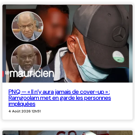
PNQ — « Il n’y aura jamais de cover-up » :
Ramgoolam met en garde les personnes
impliquées
4 Août 2026 12h51