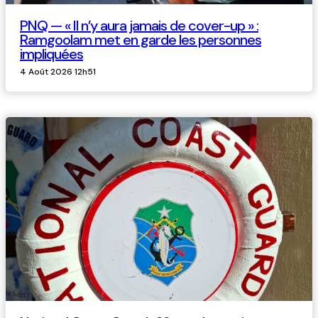
PNQ — « Il n’y aura jamais de cover-up » :
Ramgoolam met en garde les personnes
impliquées
4 Août 2026 12h51