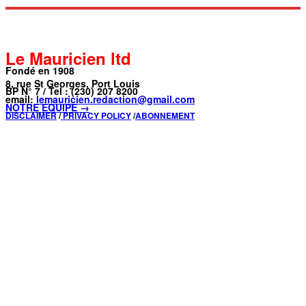
Le Mauricien ltd
Fondé en 1908
8, rue St Georges, Port Louis
BP N° 7 / Tel : (230) 207 8200
email:
lemauricien.redaction@gmail.com
NOTRE ÉQUIPE →
DISCLAIMER
/
PRIVACY POLICY
/
ABONNEMENT