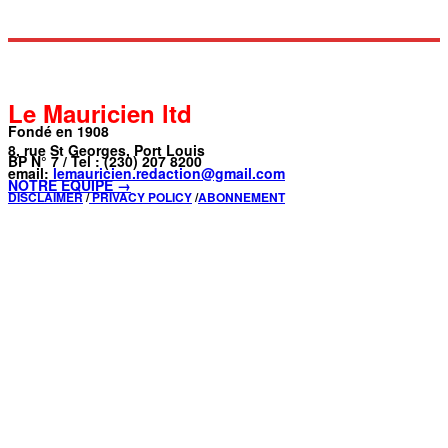
Le Mauricien ltd
Fondé en 1908
8, rue St Georges, Port Louis
BP N° 7 / Tel : (230) 207 8200
email:
lemauricien.redaction@gmail.com
NOTRE ÉQUIPE →
DISCLAIMER
/
PRIVACY POLICY
/
ABONNEMENT