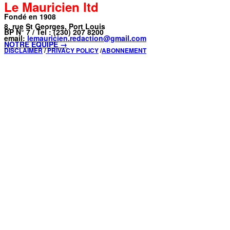
Le Mauricien ltd
Fondé en 1908
8, rue St Georges, Port Louis
BP N° 7 / Tel : (230) 207 8200
email:
lemauricien.redaction@gmail.com
NOTRE ÉQUIPE →
DISCLAIMER
/
PRIVACY POLICY
/
ABONNEMENT