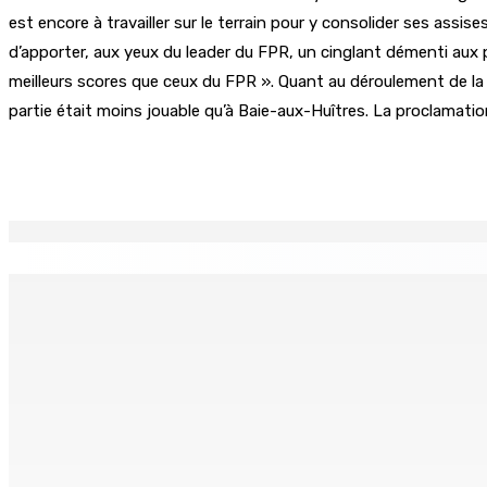
est encore à travailler sur le terrain pour y consolider ses assi
d’apporter, aux yeux du leader du FPR, un cinglant démenti aux p
meilleurs scores que ceux du FPR ». Quant au déroulement de la 
partie était moins jouable qu’à Baie-aux-Huîtres. La proclamat
Partager
EN CONTINU
↻
TRANQUEBAR : Un architecte perd Rs 20 000 après le pirat
8 Août 2026 17h00
TRAFIC DE DROGUE — Saisie de 157,5 kg de cannabis à La-Ré
8 Août 2026 16h00