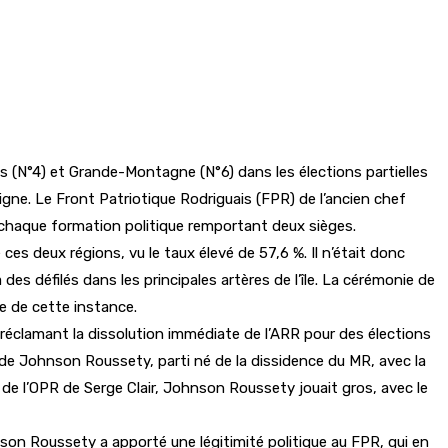
s (N°4) et Grande-Montagne (N°6) dans les élections partielles
ligne. Le Front Patriotique Rodriguais (FPR) de l’ancien chef
chaque formation politique remportant deux sièges.
 ces deux régions, vu le taux élevé de 57,6 %. Il n’était donc
des défilés dans les principales artères de l’île. La cérémonie de
e de cette instance.
, réclamant la dissolution immédiate de l’ARR pour des élections
de Johnson Roussety, parti né de la dissidence du MR, avec la
de l’OPR de Serge Clair, Johnson Roussety jouait gros, avec le
son Roussety a apporté une légitimité politique au FPR, qui en