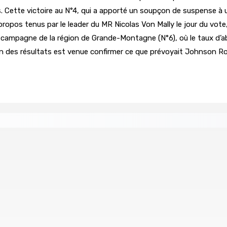
ses. Cette victoire au N°4, qui a apporté un soupçon de suspense à
ropos tenus par le leader du MR Nicolas Von Mally le jour du vote, 
campagne de la région de Grande-Montagne (N°6), où le taux d’abste
ion des résultats est venue confirmer ce que prévoyait Johnson 
age du compte d’un collègue
union : L’axe Chimajee/Govind confirmé avec l’ombre de Fran