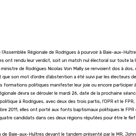
e l’Assemblée Régionale de Rodrigues à pourvoir à Baie-aux-Huître
es ont rendu leur verdict, soit un match nul électoral sur toute la 
nistre de Rodrigues Nicolas Von Mally se renvoient dos à dos, 
it que son mot d’ordre d’abstention a été suivi par les électeurs de
s formations politiques manifester leur joie ou encore participer à 
onale devra se dérouler le mardi 26, date de la prochaine séanc
politique à Rodrigues, avec deux des trois partis, l’OPR et le FPR
re 2011, elles ont porté aux fonts baptismaux politiques le FPR 
uatre candidats dans ces deux régions réputées pour être le fief 
on de Baie-aux-Huîtres devant le tandem présenté par le MR, John