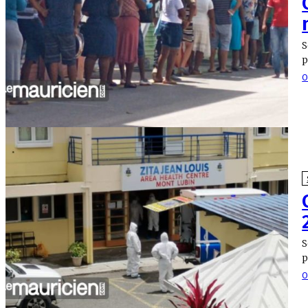
S
p
O
S
p
O