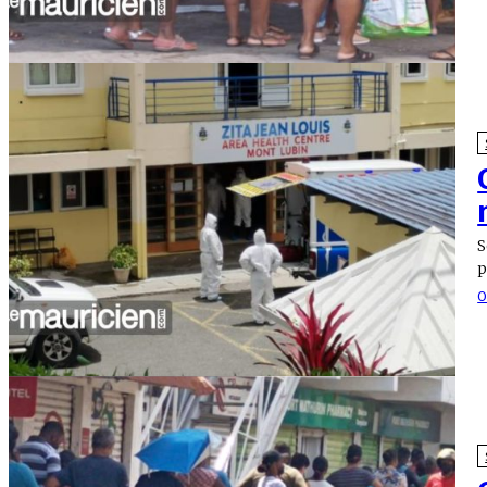
S
p
O