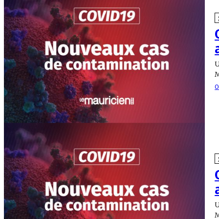
U
M
O
U
M