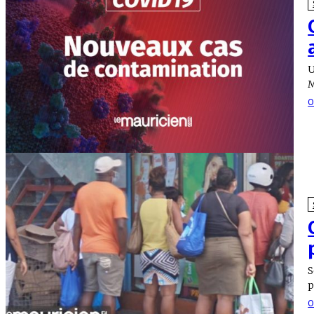
U
M
O
S
p
O