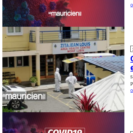
O
S
p
O