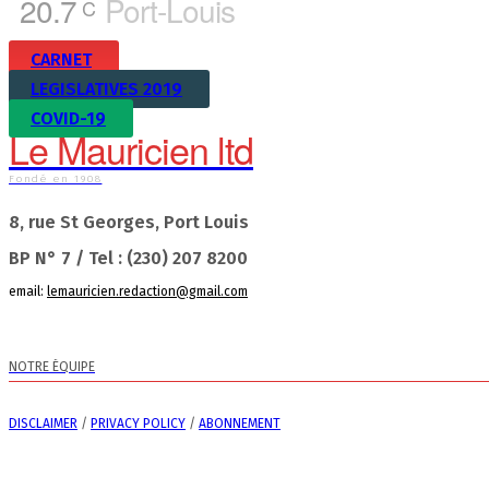
20.7
Port-Louis
C
CARNET
LEGISLATIVES 2019
COVID-19
Le Mauricien ltd
Fondé en 1908
8, rue St Georges, Port Louis
BP N° 7 / Tel : (230) 207 8200
email:
lemauricien.redaction@gmail.com
NOTRE ÉQUIPE
DISCLAIMER
/
PRIVACY POLICY
/
ABONNEMENT