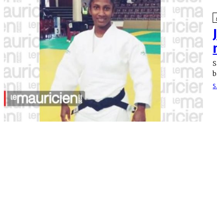
S
b
S