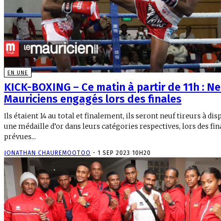
EN UNE
KICK-BOXING – Ce matin à partir de 11h : N
Mauriciens engagés lors des finales
Ils étaient 14 au total et finalement, ils seront neuf tireurs à dis
une médaille d’or dans leurs catégories respectives, lors des fin
prévues...
JONATHAN CHAUREMOOTOO
-
1 SEP 2023 10H20