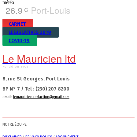
météo
26.9
Port-Louis
C
CARNET
LEGISLATIVES 2019
COVID-19
Le Mauricien ltd
Fondé en 1908
8, rue St Georges, Port Louis
BP N° 7 / Tel : (230) 207 8200
email:
lemauricien.redaction@gmail.com
NOTRE ÉQUIPE
DISCLAIMER
/
PRIVACY POLICY
/
ABONNEMENT