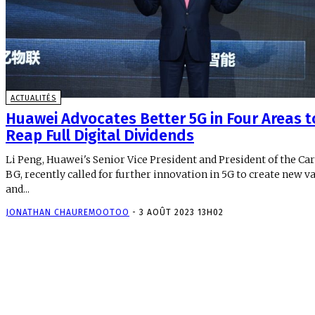
ACTUALITÉS
Huawei Advocates Better 5G in Four Areas t
Reap Full Digital Dividends
Li Peng, Huawei's Senior Vice President and President of the Car
BG, recently called for further innovation in 5G to create new v
and...
JONATHAN CHAUREMOOTOO
-
3 AOÛT 2023 13H02