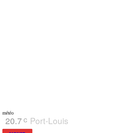
météo
20.7
Port-Louis
C