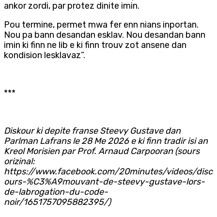
ankor zordi, par protez dinite imin.
Pou termine, permet mwa fer enn nians inportan.
Nou pa bann desandan esklav. Nou desandan bann
imin ki finn ne lib e ki finn trouv zot ansene dan
kondision lesklavaz”.
***
Diskour ki depite franse Steevy Gustave dan
Parlman Lafrans le 28 Me 2026 e ki finn tradir isi an
Kreol Morisien par Prof. Arnaud Carpooran (sours
orizinal:
https://www.facebook.com/20minutes/videos/disc
ours-%C3%A9mouvant-de-steevy-gustave-lors-
de-labrogation-du-code-
noir/1651757095882395/)