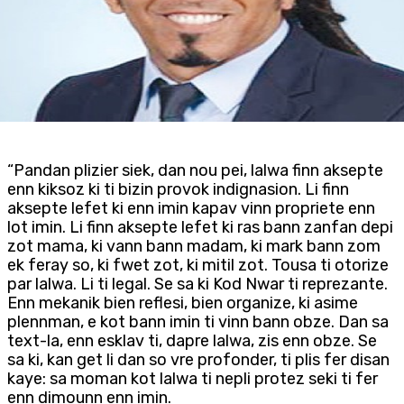
“Pandan plizier siek, dan nou pei, lalwa finn aksepte
enn kiksoz ki ti bizin provok indignasion. Li finn
aksepte lefet ki enn imin kapav vinn propriete enn
lot imin. Li finn aksepte lefet ki ras bann zanfan depi
zot mama, ki vann bann madam, ki mark bann zom
ek feray so, ki fwet zot, ki mitil zot. Tousa ti otorize
par lalwa. Li ti legal. Se sa ki Kod Nwar ti reprezante.
Enn mekanik bien reflesi, bien organize, ki asime
plennman, e kot bann imin ti vinn bann obze. Dan sa
text-la, enn esklav ti, dapre lalwa, zis enn obze. Se
sa ki, kan get li dan so vre profonder, ti plis fer disan
kaye: sa moman kot lalwa ti nepli protez seki ti fer
enn dimounn enn imin.