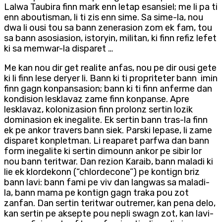
Lalwa Taubira finn mark enn letap esansiel; me li pa ti
enn aboutisman, li ti zis enn sime. Sa sime-la, nou
dwa li ousi tou sa bann zenerasion zom ek fam, tou
sa bann asosiasion, istoryin, militan, ki finn refiz lefet
ki sa memwar-la disparet …
Me kan nou dir get realite anfas, nou pe dir ousi gete
ki li finn lese deryer li. Bann ki ti propriteter bann imin
finn gagn konpansasion; bann ki ti finn anferme dan
kondision lesklavaz zame finn konpanse. Apre
lesklavaz, kolonizasion finn prolonz sertin lozik
dominasion ek inegalite. Ek sertin bann tras-la finn
ek pe ankor travers bann siek. Parski lepase, li zame
disparet konpletman. Li reaparet parfwa dan bann
form inegalite ki sertin dimounn ankor pe sibir lor
nou bann teritwar. Dan rezion Karaib, bann maladi ki
lie ek klordekonn (“chlordecone”) pe kontign briz
bann lavi: bann fami pe viv dan langwas sa maladi-
la, bann mama pe kontign gagn traka pou zot
zanfan. Dan sertin teritwar outremer, kan pena delo,
kan sertin pe aksepte pou nepli swagn zot, kan lavi-