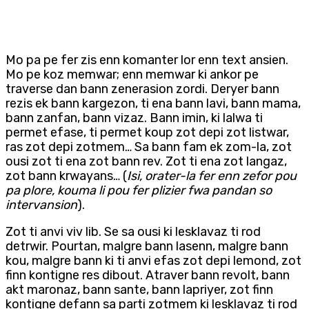
Mo pa pe fer zis enn komanter lor enn text ansien.
Mo pe koz memwar; enn memwar ki ankor pe
traverse dan bann zenerasion zordi. Deryer bann
rezis ek bann kargezon, ti ena bann lavi, bann mama,
bann zanfan, bann vizaz. Bann imin, ki lalwa ti
permet efase, ti permet koup zot depi zot listwar,
ras zot depi zotmem… Sa bann fam ek zom-la, zot
ousi zot ti ena zot bann rev. Zot ti ena zot langaz,
zot bann krwayans… (
Isi, orater-la fer enn zefor pou
pa plore, kouma li pou fer plizier fwa pandan so
intervansion
).
Zot ti anvi viv lib. Se sa ousi ki lesklavaz ti rod
detrwir. Pourtan, malgre bann lasenn, malgre bann
kou, malgre bann ki ti anvi efas zot depi lemond, zot
finn kontigne res dibout. Atraver bann revolt, bann
akt maronaz, bann sante, bann lapriyer, zot finn
kontigne defann sa parti zotmem ki lesklavaz ti rod