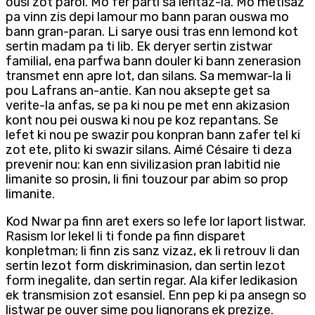
ousi zot parol. Mo fer parti sa leritaz-la. Mo metisaz
pa vinn zis depi lamour mo bann paran ouswa mo
bann gran-paran. Li sarye ousi tras enn lemond kot
sertin madam pa ti lib. Ek deryer sertin zistwar
familial, ena parfwa bann douler ki bann zenerasion
transmet enn apre lot, dan silans. Sa memwar-la li
pou Lafrans an-antie. Kan nou aksepte get sa
verite-la anfas, se pa ki nou pe met enn akizasion
kont nou pei ouswa ki nou pe koz repantans. Se
lefet ki nou pe swazir pou konpran bann zafer tel ki
zot ete, plito ki swazir silans. Aimé Césaire ti deza
prevenir nou: kan enn sivilizasion pran labitid nie
limanite so prosin, li fini touzour par abim so prop
limanite.
Kod Nwar pa finn aret exers so lefe lor laport listwar.
Rasism lor lekel li ti fonde pa finn disparet
konpletman; li finn zis sanz vizaz, ek li retrouv li dan
sertin lezot form diskriminasion, dan sertin lezot
form inegalite, dan sertin regar. Ala kifer ledikasion
ek transmision zot esansiel. Enn pep ki pa ansegn so
listwar pe ouver sime pou lignorans ek prezize.