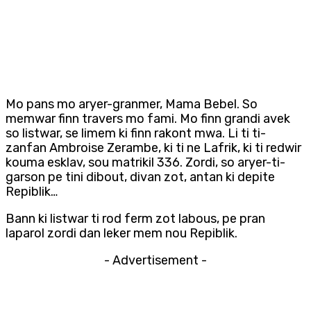
Mo pans mo aryer-granmer, Mama Bebel. So
memwar finn travers mo fami. Mo finn grandi avek
so listwar, se limem ki finn rakont mwa. Li ti ti-
zanfan Ambroise Zerambe, ki ti ne Lafrik, ki ti redwir
kouma esklav, sou matrikil 336. Zordi, so aryer-ti-
garson pe tini dibout, divan zot, antan ki depite
Repiblik…
Bann ki listwar ti rod ferm zot labous, pe pran
laparol zordi dan leker mem nou Repiblik.
- Advertisement -