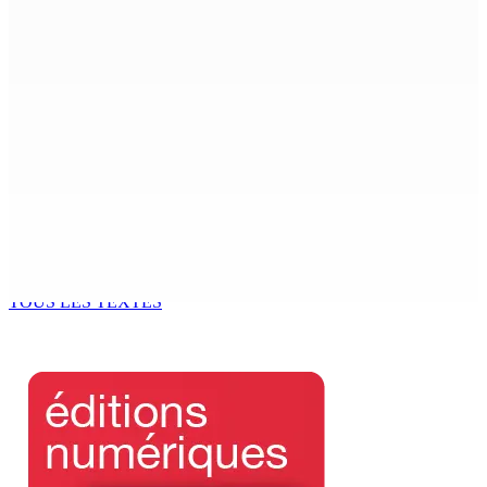
a Senior Counsel, What Does It Mean for Persons with
Disabilities?
6 Août 2026 15h00
MONDE ESTUDIANTIN | Municipalité de Port-Louis —
NAFCO : Concours national de débat prévu le jeudi 13
6 Août 2026 14h00
Kugan Parapen, Junior Minister à la Sécurité sociale «
Le processus de décolonisation est toujours inachevé
»
6 Août 2026 13h00
TOUS LES TEXTES