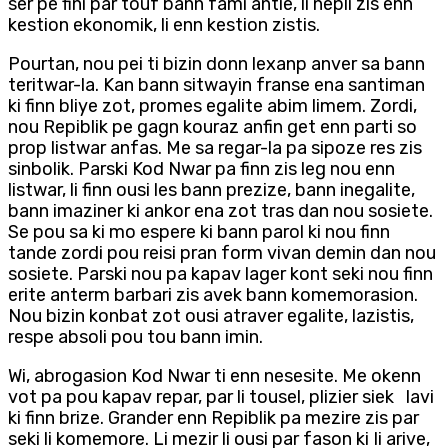
ser pe fini par touf bann fami antie, li nepli zis enn
kestion ekonomik, li enn kestion zistis.
Pourtan, nou pei ti bizin donn lexanp anver sa bann
teritwar-la. Kan bann sitwayin franse ena santiman
ki finn bliye zot, promes egalite abim limem. Zordi,
nou Repiblik pe gagn kouraz anfin get enn parti so
prop listwar anfas. Me sa regar-la pa sipoze res zis
sinbolik. Parski Kod Nwar pa finn zis leg nou enn
listwar, li finn ousi les bann prezize, bann inegalite,
bann imaziner ki ankor ena zot tras dan nou sosiete.
Se pou sa ki mo espere ki bann parol ki nou finn
tande zordi pou reisi pran form vivan demin dan nou
sosiete. Parski nou pa kapav lager kont seki nou finn
erite anterm barbari zis avek bann komemorasion.
Nou bizin konbat zot ousi atraver egalite, lazistis,
respe absoli pou tou bann imin.
Wi, abrogasion Kod Nwar ti enn nesesite. Me okenn
vot pa pou kapav repar, par li tousel, plizier siek lavi
ki finn brize. Grander enn Repiblik pa mezire zis par
seki li komemore. Li mezir li ousi par fason ki Ii arive,