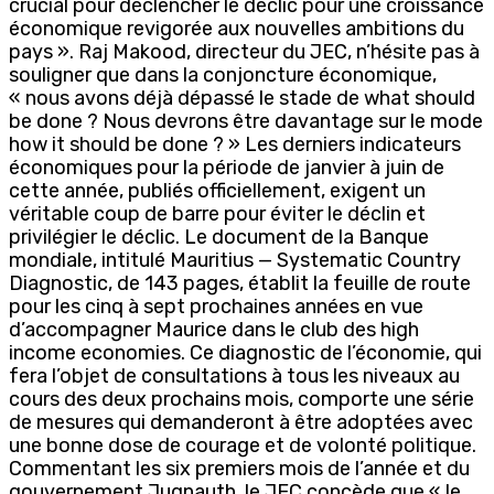
crucial pour déclencher le déclic pour une croissance
économique revigorée aux nouvelles ambitions du
pays ». Raj Makood, directeur du JEC, n’hésite pas à
souligner que dans la conjoncture économique,
« nous avons déjà dépassé le stade de what should
be done ? Nous devrons être davantage sur le mode
how it should be done ? » Les derniers indicateurs
économiques pour la période de janvier à juin de
cette année, publiés officiellement, exigent un
véritable coup de barre pour éviter le déclin et
privilégier le déclic. Le document de la Banque
mondiale, intitulé Mauritius — Systematic Country
Diagnostic, de 143 pages, établit la feuille de route
pour les cinq à sept prochaines années en vue
d’accompagner Maurice dans le club des high
income economies. Ce diagnostic de l’économie, qui
fera l’objet de consultations à tous les niveaux au
cours des deux prochains mois, comporte une série
de mesures qui demanderont à être adoptées avec
une bonne dose de courage et de volonté politique.
Commentant les six premiers mois de l’année et du
gouvernement Jugnauth, le JEC concède que « le