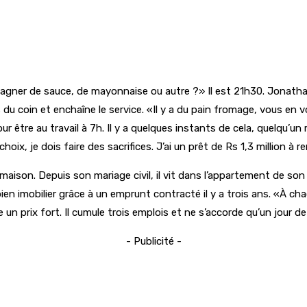
gner de sauce, de mayonnaise ou autre ?» Il est 21h30. Jonathan
u coin et enchaîne le service. «Il y a du pain fromage, vous en vo
ur être au travail à 7h. Il y a quelques instants de cela, quelqu’un
hoix, je dois faire des sacrifices. J’ai un prêt de Rs 1,3 million à
a maison. Depuis son mariage civil, il vit dans l’appartement de 
ien imobilier grâce à un emprunt contracté il y a trois ans. «À c
 un prix fort. Il cumule trois emplois et ne s’accorde qu’un jour d
- Publicité -