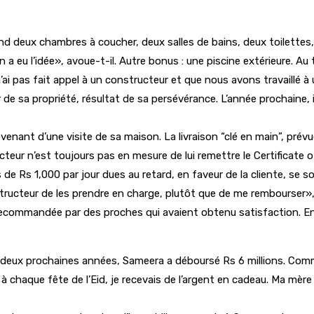
nd deux chambres à coucher, deux salles de bains, deux toilettes, u
en a eu l’idée», avoue-t-il. Autre bonus : une piscine extérieure. A
n’ai pas fait appel à un constructeur et que nous avons travaillé 
 de sa propriété, résultat de sa persévérance. L’année prochaine, 
enant d’une visite de sa maison. La livraison “clé en main”, prévu
teur n’est toujours pas en mesure de lui remettre le Certificate o
e Rs 1,000 par jour dues au retard, en faveur de la cliente, se son
structeur de les prendre en charge, plutôt que de me rembourser
 recommandée par des proches qui avaient obtenu satisfaction. E
nt les deux prochaines années, Sameera a déboursé Rs 6 millions. 
chaque fête de l’Eid, je recevais de l’argent en cadeau. Ma mère 