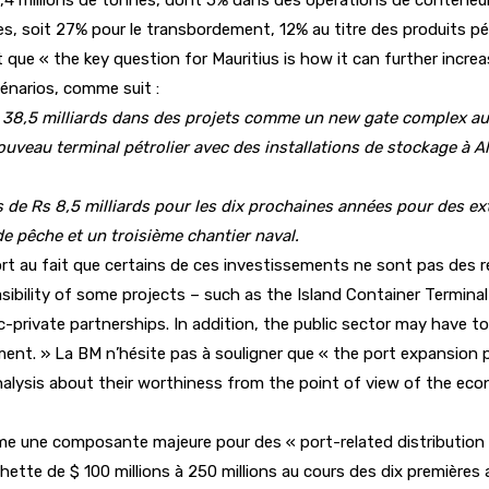
ires, soit 27% pour le transbordement, 12% au titre des produits 
que « the key question for Mauritius is how it can further increa
énarios, comme suit :
38,5 milliards dans des projets comme un new gate complex au c
 nouveau terminal pétrolier avec des installations de stockage 
de Rs 8,5 milliards pour les dix prochaines années pour des ext
de pêche et un troisième chantier naval.
ort au fait que certains de ces investissements ne sont pas des r
feasibility of some projects – such as the Island Container Termina
c-private partnerships. In addition, the public sector may have 
stment. » La BM n’hésite pas à souligner que « the port expansion
 analysis about their worthiness from the point of view of the ec
e une composante majeure pour des « port-related distribution a
tte de $ 100 millions à 250 millions au cours des dix premières a