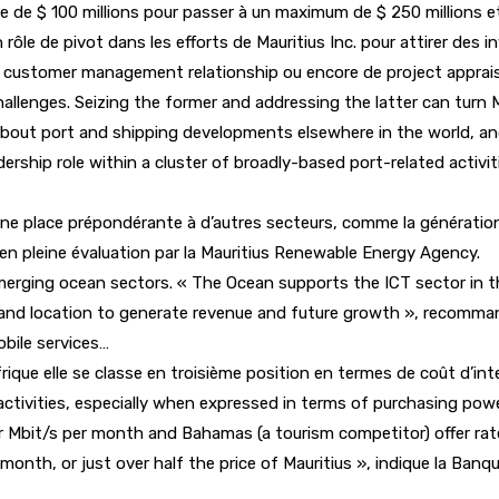
re de $ 100 millions pour passer à un maximum de $ 250 millions e
 rôle de pivot dans les efforts de Mauritius Inc. pour attirer des
ustomer management relationship ou encore de project appraisal.
hallenges. Seizing the former and addressing the latter can turn 
d about port and shipping developments elsewhere in the world, an
ership role within a cluster of broadly-based port-related activi
ne place prépondérante à d’autres secteurs, comme la génération 
n pleine évaluation par la Mauritius Renewable Energy Agency.
 emerging ocean sectors. « The Ocean supports the ICT sector in t
island location to generate revenue and future growth », recommand
obile services…
rique elle se classe en troisième position en termes de coût d’i
E activities, especially when expressed in terms of purchasing p
er Mbit/s per month and Bahamas (a tourism competitor) offer rat
month, or just over half the price of Mauritius », indique la Ban