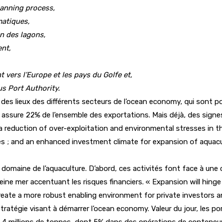
lanning process,
matiques,
n des lagons,
ent,
 vers l’Europe et les pays du Golfe et,
us Port Authority.
es lieux des différents secteurs de l’ocean economy, qui sont po
assure 22% de l’ensemble des exportations. Mais déjà, des signes
e a reduction of over-exploitation and environmental stresses in t
s ; and an enhanced investment climate for expansion of aquacu
maine de l’aquaculture. D’abord, ces activités font face à une con
ine mer accentuant les risques financiers. « Expansion will hinge
eate a more robust enabling environment for private investors an
 stratégie visant à démarrer l’ocean economy. Valeur du jour, les p
ue 8,4 millions de tonnes, dont 5% dans des opérations de conteneu