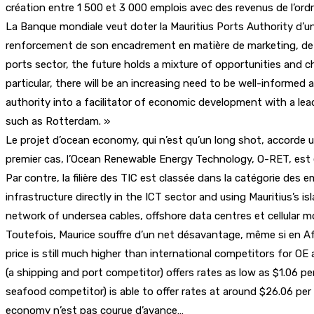
création entre 1 500 et 3 000 emplois avec des revenus de l’ord
La Banque mondiale veut doter la Mauritius Ports Authority d’un
renforcement de son encadrement en matière de marketing, de c
ports sector, the future holds a mixture of opportunities and c
particular, there will be an increasing need to be well-informe
authority into a facilitator of economic development with a lead
such as Rotterdam. »
Le projet d’ocean economy, qui n’est qu’un long shot, accorde u
premier cas, l’Ocean Renewable Energy Technology, O-RET, est e
Par contre, la filière des TIC est classée dans la catégorie des
infrastructure directly in the ICT sector and using Mauritius’s 
network of undersea cables, offshore data centres et cellular m
Toutefois, Maurice souffre d’un net désavantage, même si en Af
price is still much higher than international competitors for O
(a shipping and port competitor) offers rates as low as $1.06 p
seafood competitor) is able to offer rates at around $26.06 per 
economy n’est pas courue d’avance…