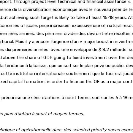
port, through project level technical and financial assistance ».
nence de la diversification économique avec le nouveau pilier de l
t achieving such target is likely to take at least 15-18 years. 
onomies of scale, price increases, excessive use of natural resou
ix premières années, des premiers dividendes devront être récolté
national. Mais il y a encore l’urgence d’un « major boost in inve
 dix premières années, avec une enveloppe de $ 8,2 milliards, soit
nd above the share of GDP going to fixed investment over the d
a tendance à la baisse, que ce soit sur le plan privé ou public, de
ette institution internationale soutiennent que le tour est jouable
xed capital formation, in order to finance the OE as a major co
éconise une série d’actions à court terme, soit sur les 6 à 18 moi
n plan d’action à court et moyen termes,
hnique et opérationnelle dans des selected priority ocean econ