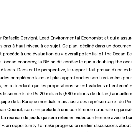
 Rafaello Cervigni, Lead Environmental Economist et qui a assur
ussions à haut niveau à ce sujet. Ce plan, décliné dans un docume
et procède à une évaluation du « overall potential of the Ocean 
ra l’ocean economy, la BM se dit confiante que « doubling the oc
étapes. Dans cette perspective, le rapport fait preuve d’une extr
 études complémentaires et plus approfondies sont réclamées pour
is, en attendant que les propositions soient validées et entériné
issements de Rs 20 milliards (580 millions de dollars) annuellem
uipe de la Banque mondiale mais aussi des représentants du Prime
an Council, sont en prélude à une conférence nationale organis
a réunion de jeudi, qui sera reliée en vidéoconférence avec le 
uer « an opportunity to make progress on earlier discussions abo