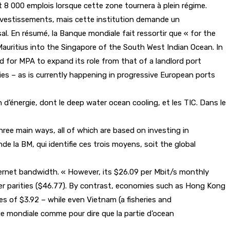
t 8 000 emplois lorsque cette zone tournera à plein régime.
 investissements, mais cette institution demande un
 En résumé, la Banque mondiale fait ressortir que « for the
Mauritius into the Singapore of the South West Indian Ocean. In
d for MPA to expand its role from that of a landlord port
ties – as is currently happening in progressive European ports
d’énergie, dont le deep water ocean cooling, et les TIC. Dans le
hree main ways, all of which are based on investing in
e la BM, qui identifie ces trois moyens, soit the global
nternet bandwidth. « However, its $26.09 per Mbit/s monthly
ower parities ($46.77). By contrast, economies such as Hong Kong
es of $3.92 – while even Vietnam (a fisheries and
que mondiale comme pour dire que la partie d’ocean