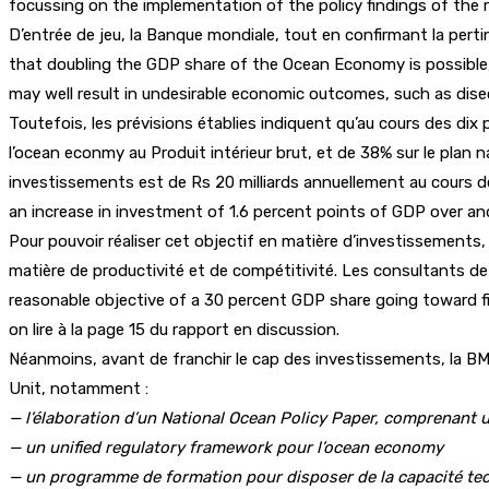
focussing on the implementation of the policy findings of the re
D’entrée de jeu, la Banque mondiale, tout en confirmant la perti
that doubling the GDP share of the Ocean Economy is possible,bu
may well result in undesirable economic outcomes, such as disec
Toutefois, les prévisions établies indiquent qu’au cours des d
l’ocean econmy au Produit intérieur brut, et de 38% sur le plan 
investissements est de Rs 20 milliards annuellement au cours des
an increase in investment of 1.6 percent points of GDP over a
Pour pouvoir réaliser cet objectif en matière d’investissements, l
matière de productivité et de compétitivité. Les consultants de c
reasonable objective of a 30 percent GDP share going toward fi
on lire à la page 15 du rapport en discussion.
Néanmoins, avant de franchir le cap des investissements, la BM pr
Unit, notamment :
— l’élaboration d’un National Ocean Policy Paper, comprenant u
— un unified regulatory framework pour l’ocean economy
— un programme de formation pour disposer de la capacité tec