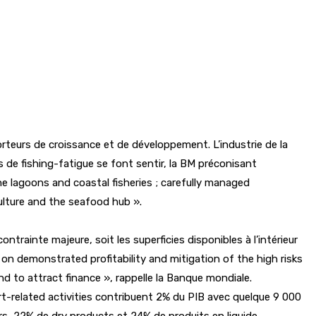
rteurs de croissance et de développement. L’industrie de la
 de fishing-fatigue se font sentir, la BM préconisant
he lagoons and coastal fisheries ; carefully managed
lture and the seafood hub ».
trainte majeure, soit les superficies disponibles à l’intérieur
 on demonstrated profitability and mitigation of the high risks
d to attract finance », rappelle la Banque mondiale.
ort-related activities contribuent 2% du PIB avec quelque 9 000
rs, 22% de dry products et 24% de produits en liquide.