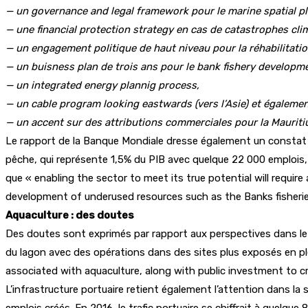
— un governance and legal framework pour le marine spatial p
— une financial protection strategy en cas de catastrophes cli
— un engagement politique de haut niveau pour la réhabilitatio
— un buisness plan de trois ans pour le bank fishery developm
— un integrated energy plannig process,
— un cable program looking eastwards (vers l’Asie) et également
— un accent sur des attributions commerciales pour la Mauriti
Le rapport de la Banque Mondiale dresse également un constat d
pêche, qui représente 1,5% du PIB avec quelque 22 000 emplois, 
que « enabling the sector to meet its true potential will requir
development of underused resources such as the Banks fisherie
Aquaculture : des doutes
Des doutes sont exprimés par rapport aux perspectives dans le do
du lagon avec des opérations dans des sites plus exposés en ple
associated with aquaculture, along with public investment to cr
L’infrastructure portuaire retient également l’attention dans la
emplois créés. En 2016, le trafic portuaire se chiffrait à quelq