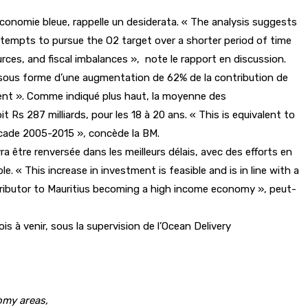
’économie bleue, rappelle un desiderata. « The analysis suggests
Attempts to pursue the O2 target over a shorter period of time
rces, and fiscal imbalances », note le rapport en discussion.
s sous forme d’une augmentation de 62% de la contribution de
stment ». Comme indiqué plus haut, la moyenne des
 Rs 287 milliards, pour les 18 à 20 ans. « This is equivalent to
ecade 2005-2015 », concède la BM.
vra être renversée dans les meilleurs délais, avec des efforts en
. « This increase in investment is feasible and is in line with a
ntributor to Mauritius becoming a high income economy », peut-
s à venir, sous la supervision de l’Ocean Delivery
omy areas,