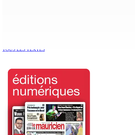
AUTOROUTE M4 | Projet évalué à Rs 10 milliards Prêt spéc
7 Août 2026 11h00
CORPS PARA-PUBLICS EDB : Rs 850 000 par mois à Ramdaurs
7 Août 2026 10h00
TOUS LES TEXTES