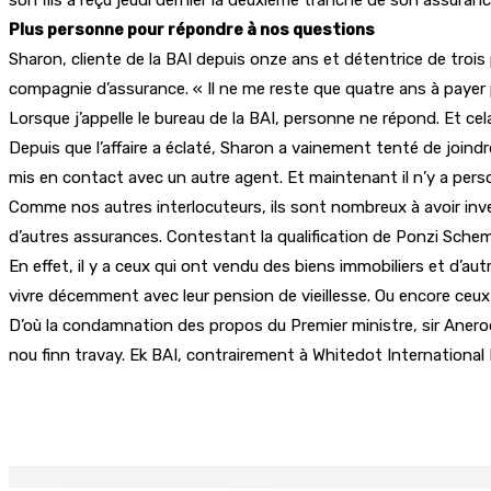
Plus personne pour répondre à nos questions
Sharon, cliente de la BAI depuis onze ans et détentrice de trois p
compagnie d’assurance. « Il ne me reste que quatre ans à payer p
Lorsque j’appelle le bureau de la BAI, personne ne répond. Et cela
Depuis que l’affaire a éclaté, Sharon a vainement tenté de joindr
mis en contact avec un autre agent. Et maintenant il n’y a per
Comme nos autres interlocuteurs, ils sont nombreux à avoir inves
d’autres assurances. Contestant la qualification de Ponzi Scheme
En effet, il y a ceux qui ont vendu des biens immobiliers et d’au
vivre décemment avec leur pension de vieillesse. Ou encore ceux qu
D’où la condamnation des propos du Premier ministre, sir Aneroo
nou finn travay. Ek BAI, contrairement à Whitedot International 
Partager