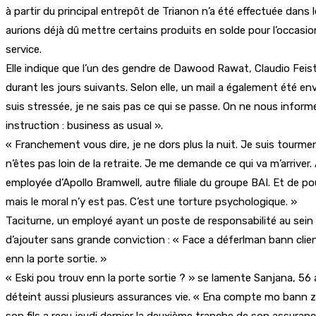
à partir du principal entrepôt de Trianon n’a été effectuée dans
aurions déjà dû mettre certains produits en solde pour l’occasi
service.
Elle indique que l’un des gendre de Dawood Rawat, Claudio Feist
durant les jours suivants. Selon elle, un mail a également été 
suis stressée, je ne sais pas ce qui se passe. On ne nous infor
instruction : business as usual ».
« Franchement vous dire, je ne dors plus la nuit. Je suis tourme
n’êtes pas loin de la retraite. Je me demande ce qui va m’arrive
employée d’Apollo Bramwell, autre filiale du groupe BAI. Et de 
mais le moral n’y est pas. C’est une torture psychologique. »
Taciturne, un employé ayant un poste de responsabilité au sein 
d’ajouter sans grande conviction : « Face a déferlman bann clie
enn la porte sortie. »
« Eski pou trouv enn la porte sortie ? » se lamente Sanjana, 56
déteint aussi plusieurs assurances vie. « Ena compte mo bann za
son fils a reçu jeudi dernier la deuxième tranche de son assuranc