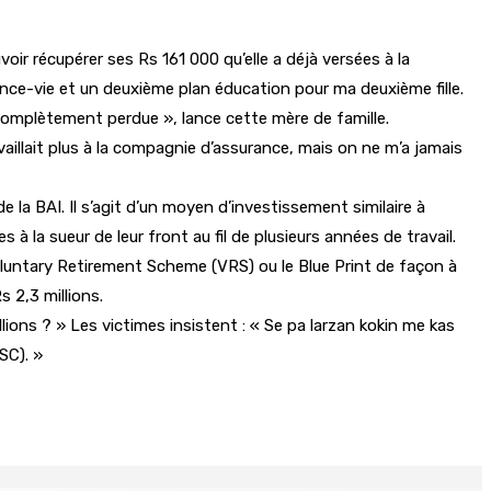
voir récupérer ses Rs 161 000 qu’elle a déjà versées à la
ance-vie et un deuxième plan éducation pour ma deuxième fille.
is complètement perdue », lance cette mère de famille.
availlait plus à la compagnie d’assurance, mais on ne m’a jamais
la BAI. Il s’agit d’un moyen d’investissement similaire à
 la sueur de leur front au fil de plusieurs années de travail.
 Voluntary Retirement Scheme (VRS) ou le Blue Print de façon à
s 2,3 millions.
ons ? » Les victimes insistent : « Se pa larzan kokin me kas
SC). »