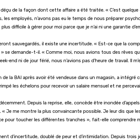
t déçu de la façon dont cette affaire a été traitée. « C’est quelq
s, les employés, n’avons pas eu le temps de nous préparer psych
 difficile à gérer pour moi parce que je n’ai ni une garantie d’emp
ront sauvegardés, il existe une incertitude. « Est-ce que la comp
se demande-t-il. « Comme moi, nous avions tous des rêves qu’il ét
k-end ni de jour férié, nous n’avions pas d’heure de travail. Il m’e
n de la BAI après avoir été vendeuse dans un magasin, a intégré c
core grimpé les échelons pour recevoir un salaire mensuel et ne pe
 décemment. Depuis la reprise, elle, concède être inondée d’appels
 « Je me montre la plus convaincante possible. Je leur dis que le
ce pour toucher les différentes tranches », fait-elle comprendre 
ent d’incertitude, doublé de peur et d’intimidation. Depuis trois 