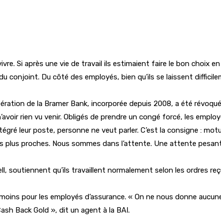
vre. Si après une vie de travail ils estimaient faire le bon choix en
du conjoint. Du côté des employés, bien qu’ils se laissent difficil
d’opération de la Bramer Bank, incorporée depuis 2008, a été révoq
’avoir rien vu venir. Obligés de prendre un congé forcé, les empl
ntégré leur poste, personne ne veut parler. C’est la consigne : 
 plus proches. Nous sommes dans l’attente. Une attente pesante
, soutiennent qu’ils travaillent normalement selon les ordres re
pas moins pour les employés d’assurance. « On ne nous donne aucune
ash Back Gold », dit un agent à la BAI.