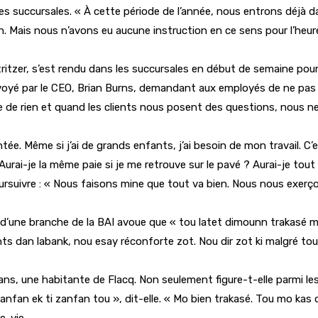
 les succursales. « À cette période de l’année, nous entrons déjà
on. Mais nous n’avons eu aucune instruction en ce sens pour l’heu
ritzer, s’est rendu dans les succursales en début de semaine pour
envoyé par le CEO, Brian Burns, demandant aux employés de ne pas
me de rien et quand les clients nous posent des questions, nous 
ntée. Même si j’ai de grands enfants, j’ai besoin de mon travail. 
r. Aurai-je la même paie si je me retrouve sur le pavé ? Aurai-je 
poursuivre : « Nous faisons mine que tout va bien. Nous nous exer
d’une branche de la BAI avoue que « tou latet dimounn trakasé mé 
nts dan labank, nou esay réconforte zot. Nou dir zot ki malgré tou
 ans, une habitante de Flacq. Non seulement figure-t-elle parmi le
nfan ek ti zanfan tou », dit-elle. « Mo bien trakasé. Tou mo kas
e-vie.