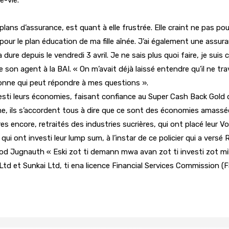
lans d’assurance, est quant à elle frustrée. Elle craint ne pas pou
our le plan éducation de ma fille aînée. J’ai également une assur
 dure depuis le vendredi 3 avril. Je ne sais plus quoi faire, je su
e son agent à la BAI. « On m’avait déjà laissé entendre qu’il ne tr
sonne qui peut répondre à mes questions ».
ti leurs économies, faisant confiance au Super Cash Back Gold de 
, ils s’accordent tous à dire que ce sont des économies amassées à
tres encore, retraités des industries sucrières, qui ont placé leur
i ont investi leur lump sum, à l’instar de ce policier qui a versé R
d Jugnauth « Eski zot ti demann mwa avan zot ti investi zot milli
Ltd et Sunkai Ltd, ti ena licence Financial Services Commission (F