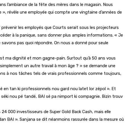
 dans l’ambiance de la fête des mères dans le magasin. Nous
re », révèle une employée qui compte une vingtaine d’années de
 prévenir les employés que Courts serait sous les projecteurs
 céder à la panique, sans donner plus amples informations. « Je
ne savons pas quoi répondre. On nous a donné pour seule
C’est ma dignité et mon gagne-pain. Surtout qu’à 50 ans vous
tout simplement un autre travail à mon âge ? » se demande une
çons à nos tâches tels de vrais professionnels comme toujours,
en tan ki professionnels nou gard nou latet lor zépol ». Et
 séki nou pé tandé, BAI sé pa nimport ki compagnie. Bizin trouv
s 24 000 investisseurs de Super Gold Back Cash, mais elle
 dan BAI ». Sanjana se dit néanmoins rassurée dans la mesure où