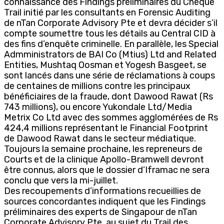
connaissance des Findings préliminaires du Cheque
Trail initié par les consultants en Forensic Auditing
de nTan Corporate Advisory Pte et devra décider s’il
compte soumettre tous les détails au Central CID à
des fins d’enquête criminelle. En parallèle, les Special
Admministrators de BAI Co (Mtius) Ltd and Related
Entities, Mushtaq Oosman et Yogesh Basgeet, se
sont lancés dans une série de réclamations à coups
de centaines de millions contre les principaux
bénéficiaires de la fraude, dont Dawood Rawat (Rs
743 millions), ou encore Yukondale Ltd/Media
Metrix Co Ltd avec des sommes agglomérées de Rs
424,4 millions représentant le Financial Footprint
de Dawood Rawat dans le secteur médiatique.
Toujours la semaine prochaine, les repreneurs de
Courts et de la clinique Apollo-Bramwell devront
être connus, alors que le dossier d’Iframac ne sera
conclu que vers la mi-juillet.
Des recoupements d’informations recueillies de
sources concordantes indiquent que les Findings
préliminaires des experts de Singapour de nTan
Corporate Advisory Pte, au sujet du Trail des