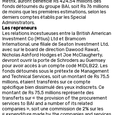
Metrix, auront bénéficié Rs 424,54 millions des
fonds détournés du groupe BAI, soit Rs 76 millions
de moins que les premières estimations, selon les
derniers comptes établis par les Special
Administrators.
Les repreneurs
Les relations incestueuses entre la British American
Investment Co (Mtius) Ltd et Bramcom
International, une filiale de Seaton Investment Ltd,
avec sur le board de direction Dawood Rawat,
Nicholas Ashford Hodges et Joe McClaugherty,
devront ouvrir la porte de Schroders au Guernsey
pour avoir accès à un compte codé MIDLB22. Les
fonds détournés sous le prétexte de Management
and Technical Services, soit un montant de Rs 75,5
millions, étaient transférés sur ce compte
spécifique bien dissimulé des yeux indiscrets. Ce
montant de Rs 75,5 millions représente des
transferts sur « the provision of the procurement
services to BAI and a number of its related
companies », soit une commission de 2% sur les
« expenditure made by the companies and services