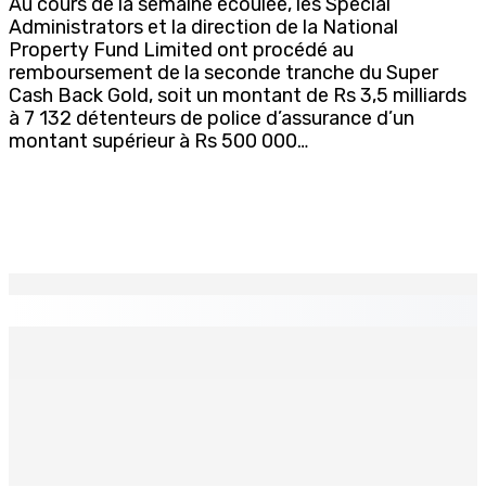
Au cours de la semaine écoulée, les Special
Administrators et la direction de la National
Property Fund Limited ont procédé au
remboursement de la seconde tranche du Super
Cash Back Gold, soit un montant de Rs 3,5 milliards
à 7 132 détenteurs de police d’assurance d’un
montant supérieur à Rs 500 000…
EN CONTINU
↻
CORPS PARA-PUBLICS EDB : Rs 850 000 par mois à
Ramdaursingh pour le poste de CEO
7 Août 2026 10h00
Prisons 579 téléphones portables saisis depuis