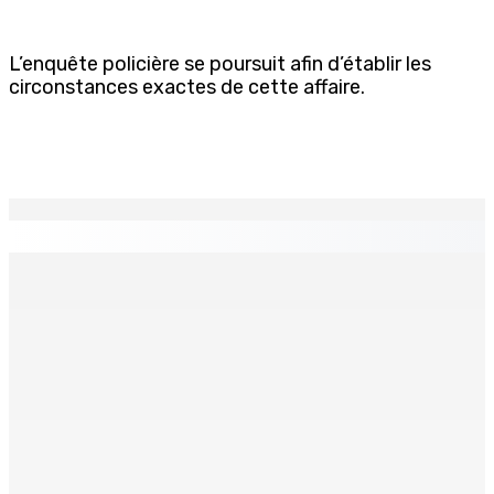
L’enquête policière se poursuit afin d’établir les
circonstances exactes de cette affaire.
EN CONTINU
↻
Port-Louis : Un jeune vend de la drogue près du
Marché Central
6 Août 2026 18h00
Un passager mauricien décède à bord d’un vol d’Air
Mauritius
6 Août 2026 17h56