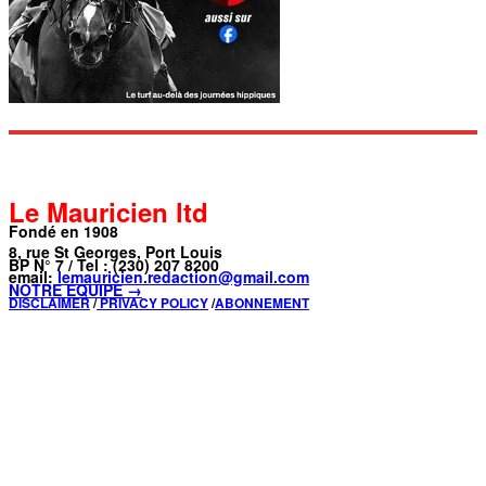
Le Mauricien ltd
Fondé en 1908
8, rue St Georges, Port Louis
BP N° 7 / Tel : (230) 207 8200
email:
lemauricien.redaction@gmail.com
NOTRE ÉQUIPE →
DISCLAIMER
/
PRIVACY POLICY
/
ABONNEMENT