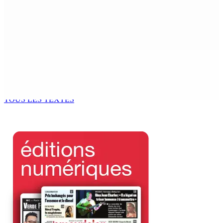
MONDE ESTUDIANTIN | Municipalité de Port-Louis —
NAFCO : Concours national de débat prévu le jeudi 13
6 Août 2026 14h00
Kugan Parapen, Junior Minister à la Sécurité sociale «
Le processus de décolonisation est toujours inachevé
»
6 Août 2026 13h00
TOUS LES TEXTES