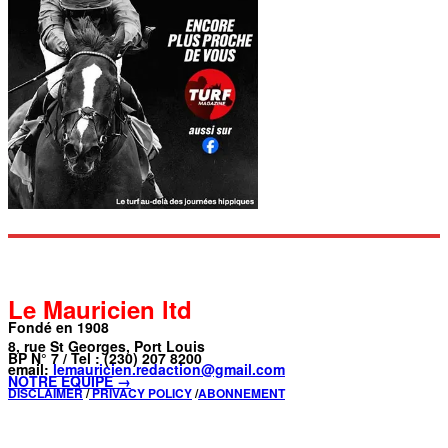
Le Mauricien ltd
Fondé en 1908
8, rue St Georges, Port Louis
BP N° 7 / Tel : (230) 207 8200
email:
lemauricien.redaction@gmail.com
NOTRE ÉQUIPE →
DISCLAIMER
/
PRIVACY POLICY
/
ABONNEMENT