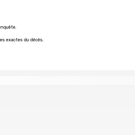
’enquête.
ses exactes du décès.
tral
Un passager mauricien décède à bord d’un vol d’Air
6 Août 2026 17h56
Whip et de président du Public Accounts Committee (PAC)