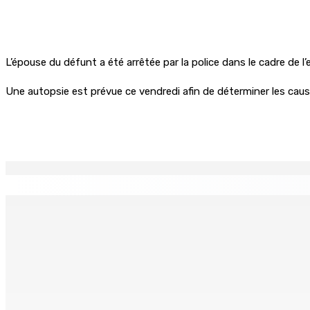
L’épouse du défunt a été arrêtée par la police dans le cadre de l
Une autopsie est prévue ce vendredi afin de déterminer les cau
Partager
EN CONTINU
↻
Port-Louis : Un jeune vend de la drogue près du Marché Cen
6 Août 2026 18h00
Adrien Duval a démissionné de ses fonctions d’Opposition 
6 Août 2026 17h52