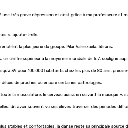
 une très grave dépression et c’est grâce à ma professeure et mes 
urs », ajoute-t-elle.
nchérit la plus jeune du groupe, Pilar Valenzuela, 55 ans.
s, un chiffre supérieur à la moyenne mondiale de 5,7, souligne aup
qu’à 39 pour 100.000 habitants chez les plus de 80 ans, précise-t
le décès de proches ou encore certaines pathologies.
r toute la musculature, le cerveau aussi, en suivant la musique », 
es, dit avoir souvent vu ses élèves traverser des périodes difficil
us stables et confortables, la danse reste sa principale source d