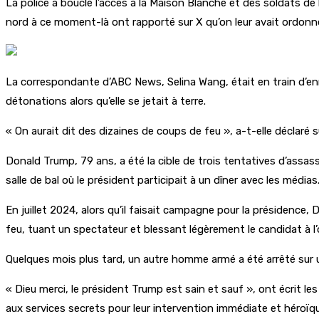
La police a bouclé l’accès à la Maison Blanche et des soldats de
nord à ce moment-là ont rapporté sur X qu’on leur avait ordonné 
La correspondante d’ABC News, Selina Wang, était en train d’enr
détonations alors qu’elle se jetait à terre.
« On aurait dit des dizaines de coups de feu », a-t-elle déclaré s
Donald Trump, 79 ans, a été la cible de trois tentatives d’assass
salle de bal où le président participait à un dîner avec les médias
En juillet 2024, alors qu’il faisait campagne pour la présidence,
feu, tuant un spectateur et blessant légèrement le candidat à l’o
Quelques mois plus tard, un autre homme armé a été arrêté sur 
« Dieu merci, le président Trump est sain et sauf », ont écrit le
aux services secrets pour leur intervention immédiate et héroïque