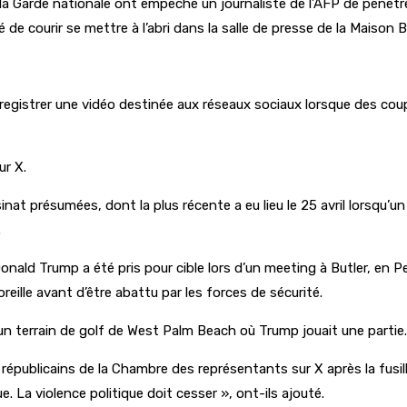
 la Garde nationale ont empêché un journaliste de l’AFP de pénétre
de courir se mettre à l’abri dans la salle de presse de la Maison 
egistrer une vidéo destinée aux réseaux sociaux lorsque des coup
ur X.
inat présumées, dont la plus récente a eu lieu le 25 avril lorsqu’
.
 Donald Trump a été pris pour cible lors d’un meeting à Butler, en
reille avant d’être abattu par les forces de sécurité.
un terrain de golf de West Palm Beach où Trump jouait une partie.
s républicains de la Chambre des représentants sur X après la fusi
. La violence politique doit cesser », ont-ils ajouté.