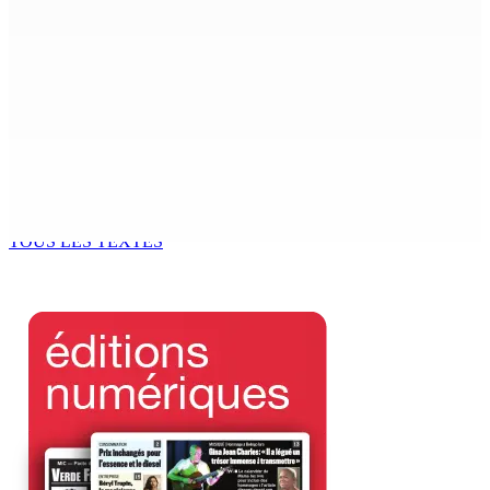
7 Août 2026 15h00
CIMETIÈRE DE BOIS-MARCHAND : Une inconnue inhumée
plus d’un an après son décès dans un accident
7 Août 2026 15h00
Beyond Westminster: The Sydney Pierre episode and
Mauritius’ Second Constitutional Conversation
7 Août 2026 15h00
TOUS LES TEXTES