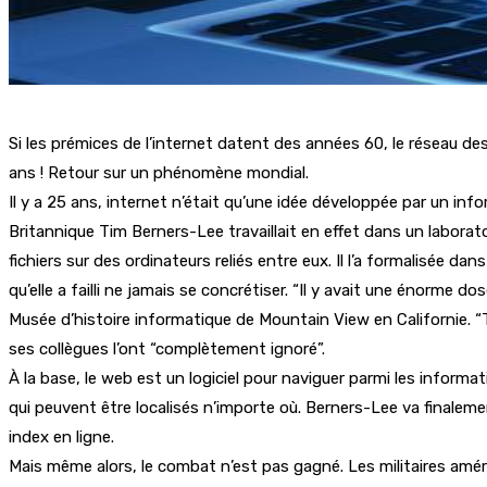
Si les prémices de l’internet datent des années 60, le réseau d
ans ! Retour sur un phénomène mondial.
Il y a 25 ans, internet n’était qu’une idée développée par un in
Britannique Tim Berners-Lee travaillait en effet dans un laborat
fichiers sur des ordinateurs reliés entre eux. Il l’a formalisée 
qu’elle a failli ne jamais se concrétiser. “Il y avait une énorme 
Musée d’histoire informatique de Mountain View en Californie. “
ses collègues l’ont “complètement ignoré”.
À la base, le web est un logiciel pour naviguer parmi les informati
qui peuvent être localisés n’importe où. Berners-Lee va finalem
index en ligne.
Mais même alors, le combat n’est pas gagné. Les militaires amé