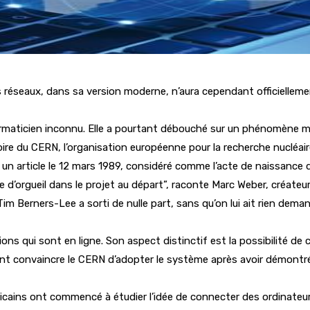
es réseaux, dans sa version moderne, n’aura cependant officielleme
formaticien inconnu. Elle a pourtant débouché sur un phénomène mo
oire du CERN, l’organisation européenne pour la recherche nucléai
dans un article le 12 mars 1989, considéré comme l’acte de naissan
dose d’orgueil dans le projet au départ”, raconte Marc Weber, créate
Tim Berners-Lee a sorti de nulle part, sans qu’on lui ait rien de
ons qui sont en ligne. Son aspect distinctif est la possibilité de c
ent convaincre le CERN d’adopter le système après avoir démontré
ricains ont commencé à étudier l’idée de connecter des ordinateu