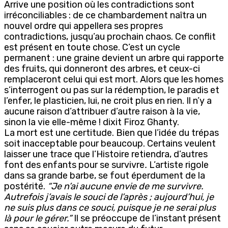
Arrive une position où les contradictions sont
irréconciliables : de ce chambardement naîtra un
nouvel ordre qui appellera ses propres
contradictions, jusqu’au prochain chaos. Ce conflit
est présent en toute chose. C’est un cycle
permanent : une graine devient un arbre qui rapporte
des fruits, qui donneront des arbres, et ceux-ci
remplaceront celui qui est mort. Alors que les homes
s’interrogent ou pas sur la rédemption, le paradis et
l’enfer, le plasticien, lui, ne croit plus en rien. Il n’y a
aucune raison d’attribuer d’autre raison à la vie,
sinon la vie elle-même ! dixit Firoz Ghanty.
La mort est une certitude. Bien que l’idée du trépas
soit inacceptable pour beaucoup. Certains veulent
laisser une trace que l’Histoire retiendra, d’autres
font des enfants pour se survivre
.
L’artiste rigole
dans sa grande barbe, se fout éperdument de la
postérité.
“Je n’ai aucune envie de me survivre.
Autrefois j’avais le souci de l’après ; aujourd’hui, je
ne suis plus dans ce souci, puisque je ne serai plus
là pour le gérer.”
Il se préoccupe de l’instant présent