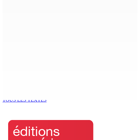
Journée mondiale de l’aide humanitaire –
#ActForHumanity : Ritesh Ramful appelle à l’action et
au don de sang
20 Août 2025 17h00
Inde: un projet de loi pour destituer les responsables
politiques poursuivis pénalement
20 Août 2025 17h00
Procès de Daren Seedeeal : le sergent Mohidinkhan
contredit la version de l’activiste
20 Août 2025 16h26
TOUS LES TEXTES