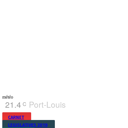
météo
21.4
Port-Louis
C
CARNET
LEGISLATIVES 2019