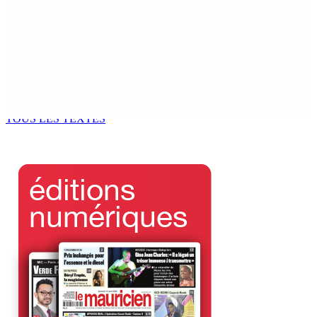
Prisons – World Humanitarian Day : Narsinghen : «
Respect des droits et soutien aux délinquants »
6 Sep 2025 11h00
Patrimoine religieux : Prestation de Witness en 2 temps
pour la toiture de Sacré-Cœur
6 Sep 2025 11h00
TOUS LES TEXTES