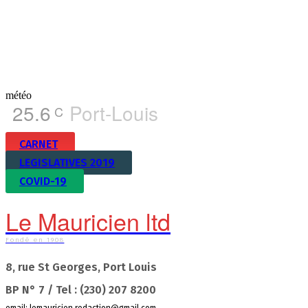
météo
25.6
Port-Louis
C
CARNET
LEGISLATIVES 2019
COVID-19
Le Mauricien ltd
Fondé en 1908
8, rue St Georges, Port Louis
BP N° 7 / Tel : (230) 207 8200
email:
lemauricien.redaction@gmail.com